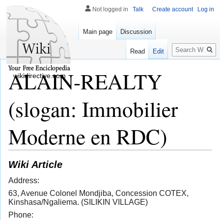
Not logged in
Talk
Create account
Log in
Main page
Discussion
Search
Read
Edit
ALAIN-REALTY
wikidirective.com
(slogan: Immobilier
Moderne en RDC)
Wiki Article
Address:
63, Avenue Colonel Mondjiba, Concession COTEX,
Kinshasa/Ngaliema. (SILIKIN VILLAGE)
Phone: